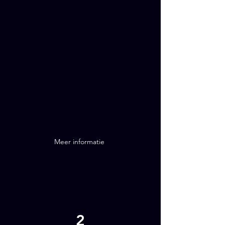
inritten en garagezones
Hoge resolutie domecamera’s
Overzicht op alle binnenrijzones
Nachtzicht voor duidelijke
beelden bij weinig licht
Continu zicht op voertuigen en
personen
Ideaal voor ondergrondse
parkings en toegangsgebieden
Meer informatie
2