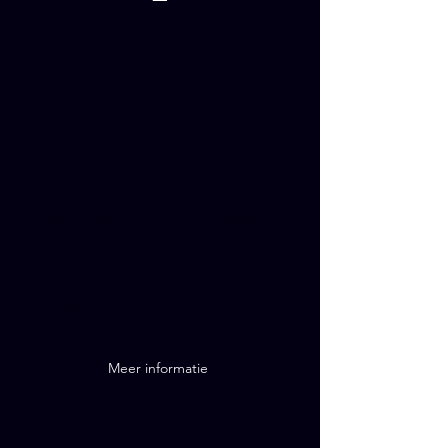
Moderne
toegangscontrole met
Akuvox
Touch keypad en badgelezer
Toegang via pincode, badge of
app
Video-intercom voor bezoekers
Geschikt voor inkomhallen en
garagepoorten
Centraal beheerbaar voor
syndicus
Meer informatie