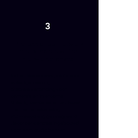
3
Professioneel netwerk
met stabiele wifi en
nieuwe patchkast
Industriële access points voor
volledige dekking
Stabiele verbinding voor
camera’s en intercoms
Volledig vernieuwde patchkast
met nette bekabeling
POE-switching geïntegreerd
Recorder centraal ingebouwd
voor eenvoudig beheer