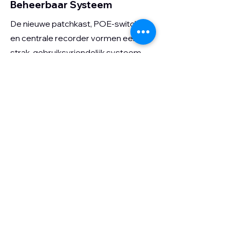
Beheerbaar Systeem
De nieuwe patchkast, POE-switching
en centrale recorder vormen een
strak, gebruiksvriendelijk systeem.
De syndicus heeft volledige remote
toegang en kan alle componenten
eenvoudig beheren. Het systeem is
toekomstgericht en professioneel
opgebouwd.
Reviews
van klanten
5.0